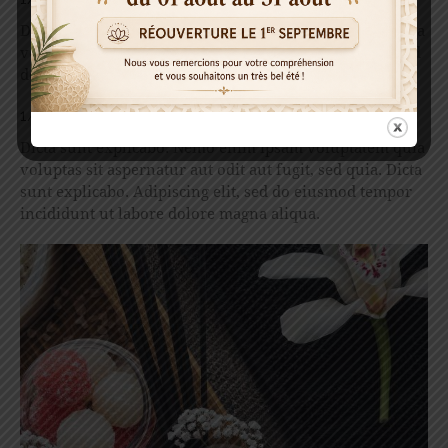
Dicta sunt explicabo. Nemo enim ipsam voluptatem quia
voluptas sit aspernatur aut odit aut fugit, sed dolore sed
do magna quia.
1/2 EXCLUSIVE CARE
Dicta sunt explicabo. Nemo enim ipsam voluptatem quia
voluptas sit aspernatur aut odit aut fugit, sed quia. Dicta
sunt explicabo. Adipiscing elit, sed do eiusmod tempor
incididunt ut labore dolore magna aliqua.