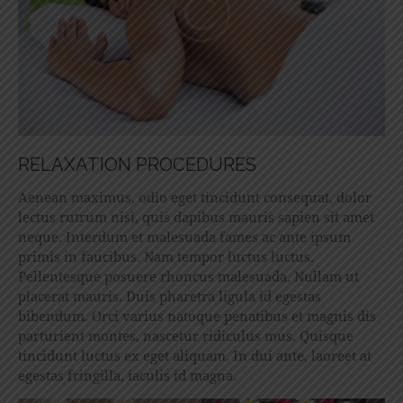
RELAXATION PROCEDURES
Aenean maximus, odio eget tincidunt consequat, dolor
lectus rutrum nisi, quis dapibus mauris sapien sit amet
neque. Interdum et malesuada fames ac ante ipsum
primis in faucibus. Nam tempor luctus luctus.
Pellentesque posuere rhoncus malesuada. Nullam ut
placerat mauris. Duis pharetra ligula id egestas
bibendum. Orci varius natoque penatibus et magnis dis
parturient montes, nascetur ridiculus mus. Quisque
tincidunt luctus ex eget aliquam. In dui ante, laoreet at
egestas fringilla, iaculis id magna.