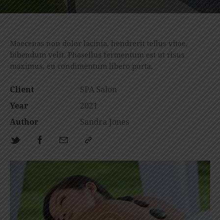
Maecenas non dolor lacinia, hendrerit tellus vitae,
bibendum velit. Phasellus fermentum est ut risus
maximus, eu condimentum libero porta.
Client
SPA Salon
Year
2021
Author
Sandra Jones