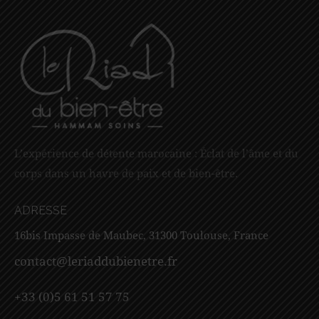
L’expérience de détente marocaine : Éclat de l’âme et du
corps dans un havre de paix et de bien-être.
ADRESSE
16bis Impasse de Maubec, 31300 Toulouse, France
contact@leriaddubienetre.fr
+33 (0)5 61 51 57 75