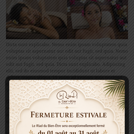
Dicta sunt explicabo. Nemo enim ipsam voluptatem quia
voluptas sit aspernatur aut odit aut fugit, sed quia. Nemo
enim ipsam voluptatem quia voluptas sit aspernatur aut
odit aut fugit, sed quia. Dicta sunt explicabo. Adipiscing
elit, sed do eiusmod tempor incididunt ut labore et
dolore magna aliqua. Ut enim ad veniam quis nostrud
exercitation enim ullamco. Nemo magna ipsam
Voluptatem Quia Voluptas.
Dicta sunt explicabo. Nemo enim ipsam voluptatem quia
voluptas sit aspernatur aut odit aut fugit, sed quia. Nemo
enim ipsam voluptatem quia voluptas sit aspernatur aut
odit aut fugit, sed quia.
1/1 NATURAL PRODUCTS