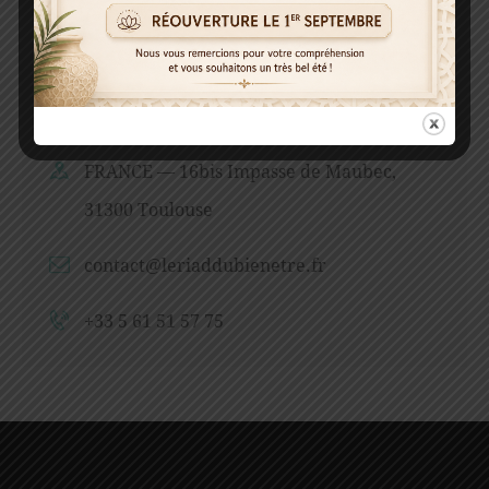
CONTACT INFO
FRANCE — 16bis Impasse de Maubec,
31300 Toulouse
contact@leriaddubienetre.fr
+33 5 61 51 57 75