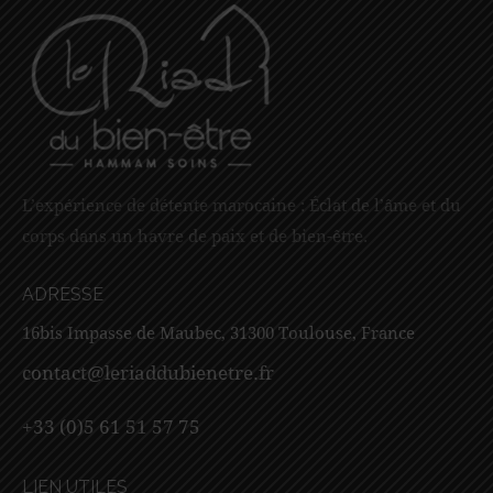
L’expérience de détente marocaine : Éclat de l’âme et du
corps dans un havre de paix et de bien-être.
ADRESSE
16bis Impasse de Maubec, 31300 Toulouse, France
contact@leriaddubienetre.fr
+33 (0)5 61 51 57 75
LIEN UTILES