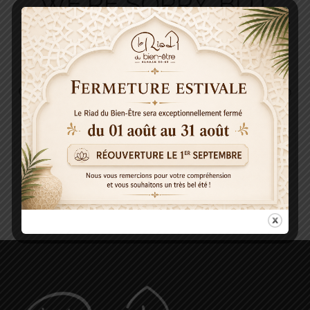
WE'RE SORRY, BUT
YOUR QUERY DID NOT
MATCH
Can't find what you need? Take a moment and do
a search below or start from
our homepage
.