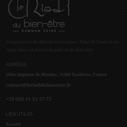
L’expérience de détente marocaine : Éclat de l’âme et du
corps dans un havre de paix et de bien-être.
ADRESSE
16bis Impasse de Maubec, 31300 Toulouse, France
contact@leriaddubienetre.fr
+33 (0)5 61 51 57 75
LIEN UTILES
Accueil