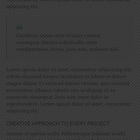
adipiscing elit.
Curabitur varius eros et lacus rutrum
consequat. Mauris sollicitudin enim
condimentum, luctus justo non, molestie nisl.
Lorem ipsum dolor sit amet, consectetur adipisicing elit,
sed do eiusmod tempor incididunt ut labore et dolore
magna aliqua. Ut enim ad minim veniam, quis nostrud
exercitation ullamco laboris nisi ut aliquip ex ea
commodo consequat. Duis aute irure dolor in
reprehenderit. Lorem ipsum dolor sit amet, consectetur
adipiscing elit.
CREATIVE APPROACH TO EVERY PROJECT
Aenean et egestas nulla. Pellentesque habitant morbi