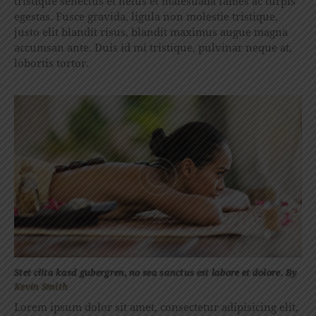
tristique senectus et netus et malesuada fames ac turpis
egestas. Fusce gravida, ligula non molestie tristique,
justo elit blandit risus, blandit maximus augue magna
accumsan ante. Duis id mi tristique, pulvinar neque at,
lobortis tortor.
Stet clita kasd gubergren, no sea sanctus est labore et dolore. By
Kevin Smith
Lorem ipsum dolor sit amet, consectetur adipisicing elit,