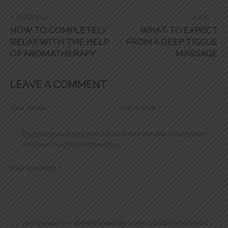
PREVIOUS
NEXT
HOW TO COMPLETELY
WHAT TO EXPECT
RELAX WITH THE HELP
FROM A DEEP TISSUE
OF AROMATHERAPY
MASSAGE
LEAVE A COMMENT
Enregistrer mon nom, mon e-mail et mon site dans le navigateur
pour mon prochain commentaire.
J'accepte que mes données soumises soient collectées et stockées.