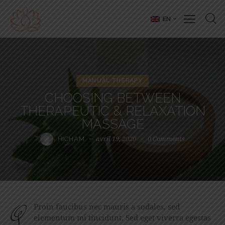
EN
MANUAL THERAPY
CHOOSING BETWEEN
THERAPEUTIC & RELAXATION
MASSAGE
avril 19, 2020
0
Comments
HICHAM
qProin faucibus nec mauris a sodales, sed
elementum mi tincidunt. Sed eget viverra egestas