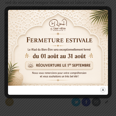
sed do eiusmod tempor incididunt ut labore et dolore
magna aliqua. Ut enim ad minim veniam, quis nostrud
exercitation ullamco laboris nisi ut aliquip ex ea
commodo consequat. Duis aute irure dolor in
reprehenderit. Lorem ipsum dolor sit amet, consectetur
adipiscing elit.
Etiam vitae leo et diam pellentesque porta. Sed eleifend
ultricies risus, vel rutrum erat commodo ut. Praesent
finibus congue euismod. Nullam scelerisque massa vel
augue placerat, a tempor sem egestas. Curabitur placerat
finibus lacus.
ARTICLE
FEATURED
LUXE
THERAPEUTIC