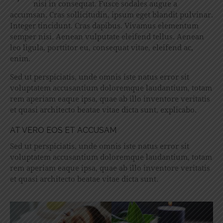
nisi in consequat. Fusce sodales augue a
accumsan. Cras sollicitudin, ipsum eget blandit pulvinar.
Integer tincidunt. Cras dapibus. Vivamus elementum
semper nisi. Aenean vulputate eleifend tellus. Aenean
leo ligula, porttitor eu, consequat vitae, eleifend ac,
enim.
Sed ut perspiciatis, unde omnis iste natus error sit
voluptatem accusantium doloremque laudantium, totam
rem aperiam eaque ipsa, quae ab illo inventore veritatis
et quasi architecto beatae vitae dicta sunt, explicabo.
AT VERO EOS ET ACCUSAM
Sed ut perspiciatis, unde omnis iste natus error sit
voluptatem accusantium doloremque laudantium, totam
rem aperiam eaque ipsa, quae ab illo inventore veritatis
et quasi architecto beatae vitae dicta sunt.