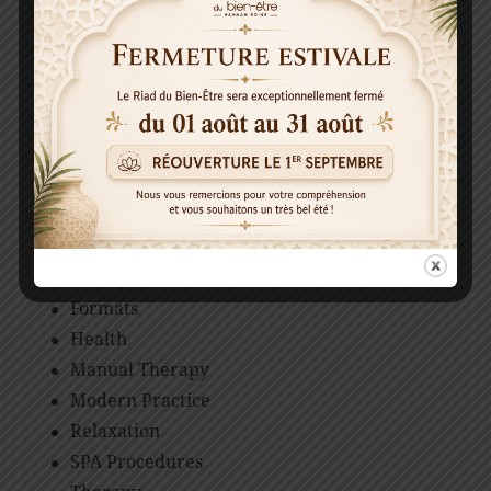
SEARCH
CATÉGORIES
Beauty
Formats
Health
Manual Therapy
Modern Practice
Relaxation
SPA Procedures