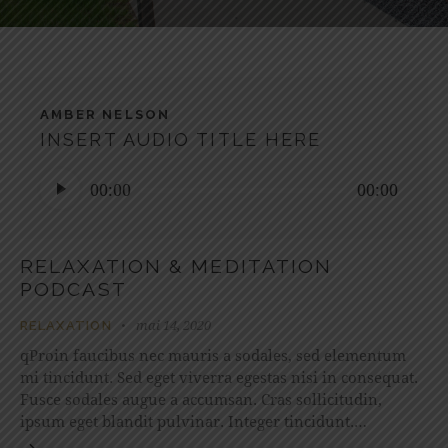
AMBER NELSON
INSERT AUDIO TITLE HERE
Lecteur
00:00
00:00
audio
RELAXATION & MEDITATION
PODCAST
mai 14, 2020
RELAXATION
qProin faucibus nec mauris a sodales, sed elementum
mi tincidunt. Sed eget viverra egestas nisi in consequat.
Fusce sodales augue a accumsan. Cras sollicitudin,
ipsum eget blandit pulvinar. Integer tincidunt.…