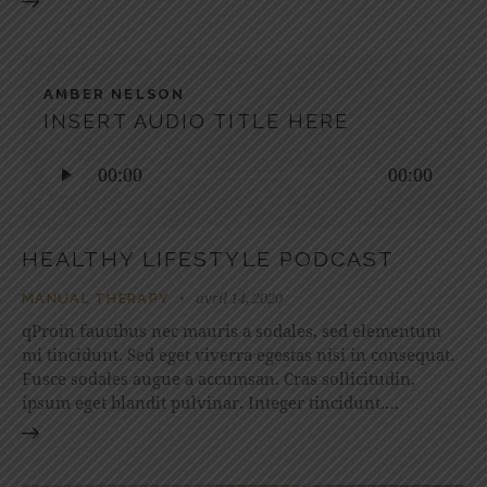
AMBER NELSON
INSERT AUDIO TITLE HERE
Lecteur
00:00
00:00
audio
HEALTHY LIFESTYLE PODCAST
avril 14, 2020
MANUAL THERAPY
qProin faucibus nec mauris a sodales, sed elementum
mi tincidunt. Sed eget viverra egestas nisi in consequat.
Fusce sodales augue a accumsan. Cras sollicitudin,
ipsum eget blandit pulvinar. Integer tincidunt.…