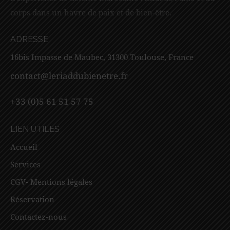
corps dans un havre de paix et de bien-être.
ADRESSE
16bis Impasse de Maubec, 31300 Toulouse, France
contact@leriaddubienetre.fr
+33 (0)5 61 51 57 75
LIEN UTILES
Accueil
Services
CGV- Mentions légales
Réservation
Contactez-nous