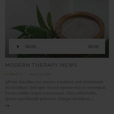
Lecteur
00:00
00:00
audio
MODERN THERAPY NEWS
mars 24, 2020
FORMATS
qProin faucibus nec mauris a sodales, sed elementum
mi tincidunt. Sed eget viverra egestas nisi in consequat.
Fusce sodales augue a accumsan. Cras sollicitudin,
ipsum eget blandit pulvinar. Integer tincidunt.…