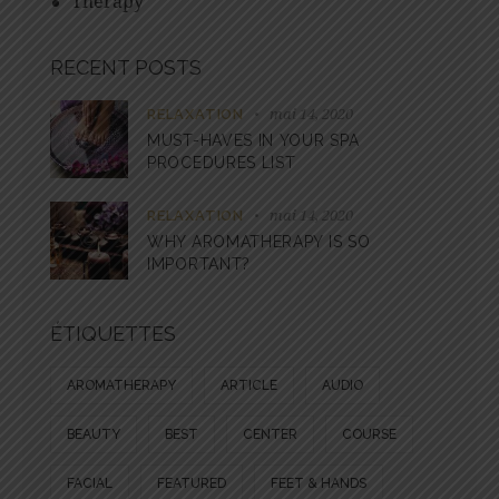
Therapy
RECENT POSTS
mai 14, 2020
RELAXATION
MUST-HAVES IN YOUR SPA
PROCEDURES LIST
mai 14, 2020
RELAXATION
WHY AROMATHERAPY IS SO
IMPORTANT?
ÉTIQUETTES
AROMATHERAPY
ARTICLE
AUDIO
BEAUTY
BEST
CENTER
COURSE
FACIAL
FEATURED
FEET & HANDS