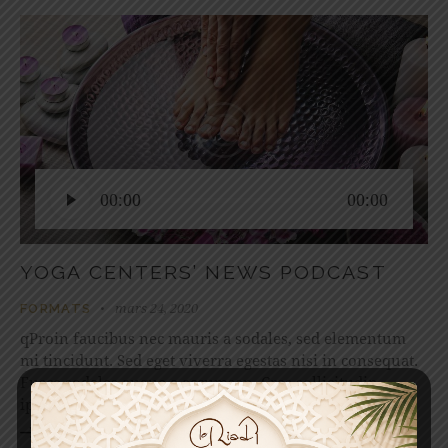
Lecteur
00:00
00:00
audio
YOGA CENTERS’ NEWS PODCAST
mars 24, 2020
FORMATS
qProin faucibus nec mauris a sodales, sed elementum
mi tincidunt. Sed eget viverra egestas nisi in consequat.
Fusce sodales augue a accumsan. Cras sollicitudin,
ipsum eget blandit pulvinar. Integer tincidunt.…