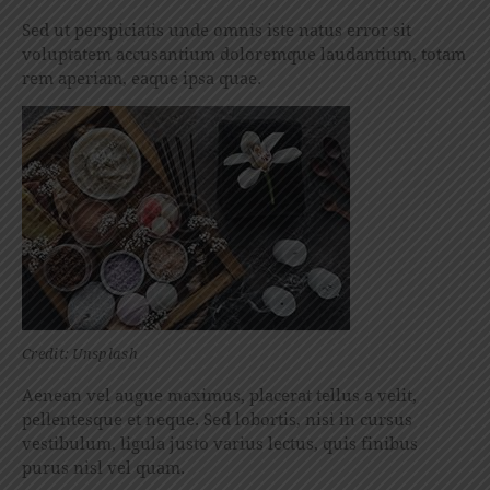
Sed ut perspiciatis unde omnis iste natus error sit
voluptatem accusantium doloremque laudantium, totam
rem aperiam, eaque ipsa quae.
Credit: Unsplash
Aenean vel augue maximus, placerat tellus a velit,
pellentesque et neque. Sed lobortis, nisi in cursus
vestibulum, ligula justo varius lectus, quis finibus
purus nisl vel quam.