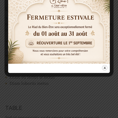
LIST STYLES
Sed ut perspiciatis unde omnis iste natus error sit
voluptatem accusantium doloremque laudantium, totam
rem aperiam, eaque ipsa quae.
Suspendisse dignissim
Nullam efficitur nunc
Etiam eu lectus at lectus
Suspendisse dignissim
Nullam efficitur nunc
Etiam eu lectus at lectus
Etiam lobortis metus
TABLE
Sed ut perspiciatis unde omnis iste natus error sit