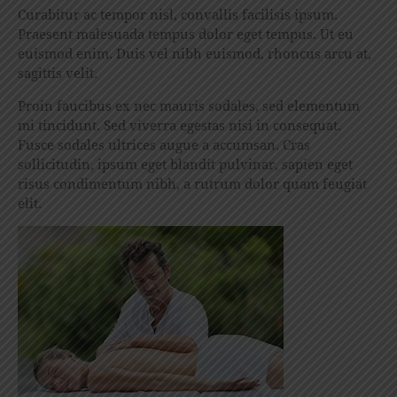
Curabitur ac tempor nisl, convallis facilisis ipsum.
Praesent malesuada tempus dolor eget tempus. Ut eu
euismod enim. Duis vel nibh euismod, rhoncus arcu at,
sagittis velit.
Proin faucibus ex nec mauris sodales, sed elementum
mi tincidunt. Sed viverra egestas nisi in consequat.
Fusce sodales ultrices augue a accumsan. Cras
sollicitudin, ipsum eget blandit pulvinar, sapien eget
risus condimentum nibh, a rutrum dolor quam feugiat
elit.