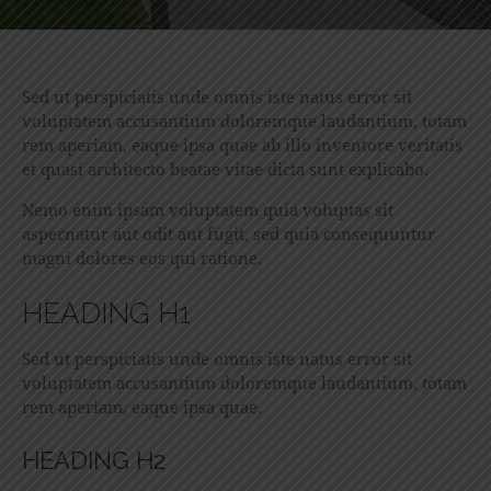
Sed ut perspiciatis unde omnis iste natus error sit
voluptatem accusantium doloremque laudantium, totam
rem aperiam, eaque ipsa quae ab illo inventore veritatis
et quasi architecto beatae vitae dicta sunt explicabo.
Nemo enim ipsam voluptatem quia voluptas sit
aspernatur aut odit aut fugit, sed quia consequuntur
magni dolores eos qui ratione.
HEADING H1
Sed ut perspiciatis unde omnis iste natus error sit
voluptatem accusantium doloremque laudantium, totam
rem aperiam, eaque ipsa quae.
HEADING H2