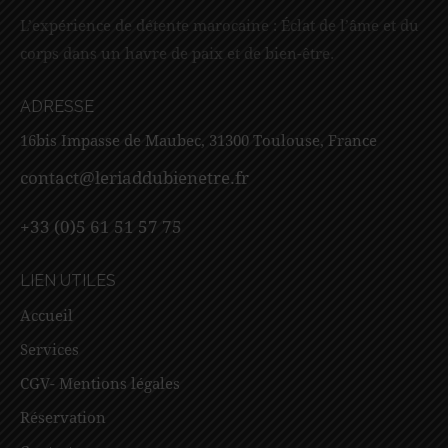
L’expérience de détente marocaine : Éclat de l’âme et du
corps dans un havre de paix et de bien-être.
ADRESSE
16bis Impasse de Maubec, 31300 Toulouse, France
contact@leriaddubienetre.fr
+33 (0)5 61 51 57 75
LIEN UTILES
Accueil
Services
CGV- Mentions légales
Réservation