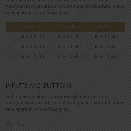
voluptatem accusantium doloremque laudantium, totam
rem aperiam, eaque ipsa quae.
#
COLUMN 1
COLUMN 2
COLUMN 3
1
Row 1 Cell 1
Row 1 Cell 2
Row 1 Cell 3
2
Row 2 Cell 1
Row 2 Cell 2
Row 2 Cell 3
3
Row 3 Cell 1
Row 3 Cell 2
Row 3 Cell 3
INPUTS AND BUTTONS
Sed ut perspiciatis unde omnis iste natus error sit
voluptatem accusantium doloremque laudantium, totam
rem aperiam, eaque ipsa quae.