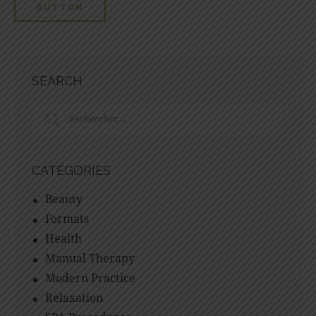
BUTTON
SEARCH
CATÉGORIES
Beauty
Formats
Health
Manual Therapy
Modern Practice
Relaxation