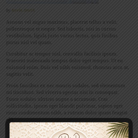
by
Kevin Smith
Aenean vel augue maximus, placerat tellus a velit,
pellentesque et neque. Sed lobortis, nisi in cursus
vestibulum, ligula justo varius lectus, quis finibus
purus nisl vel quam.
Curabitur ac tempor nisl, convallis facilisis ipsum.
Praesent malesuada tempus dolor eget tempus. Ut eu
euismod enim. Duis vel nibh euismod, rhoncus arcu at,
sagittis velit.
Proin faucibus ex nec mauris sodales, sed elementum
mi tincidunt. Sed viverra egestas nisi in consequat.
Fusce sodales ultrices augue a accumsan. Cras
sollicitudin, ipsum eget blandit pulvinar, sapien eget
risus condimentum nibh, a rutrum dolor quam feugiat
elit.