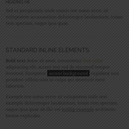
HEADING H6
Sed ut perspiciatis unde omnis iste natus error sit
voluptatem accusantium doloremque laudantium, totam
rem aperiam, eaque ipsa quae.
STANDARD INLINE ELEMENTS
Bold text
dolor sit amet, consectetur
link color
adipisicing elit, accent text sed do eiusmod tempor
hovered. Excepteur
accent background
cupidatat non
proident officia sunt in culpa qui deserunt mest
laborum.
Example
iste natus error sit voluptatem italic text
example doloremque laudantium, totam rem aperiam,
eaque ipsa quae ab illo vei
tooltip example
architecto
beatae explicabo.