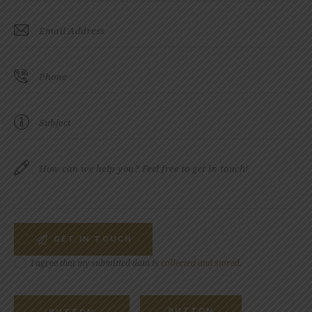
I agree that my submitted data is
collected and stored
.
BUTTON