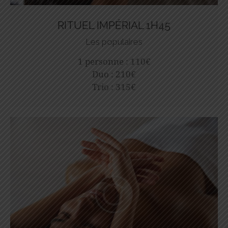
RITUEL IMPÉRIAL 1H45
Les populaires
1 personne : 110€
Duo : 210€
Trio : 315€