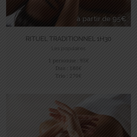
à partir de 95€
RITUEL TRADITIONNEL 1H30
Les populaires
1 personne : 95€
Duo : 180€
Trio : 270€