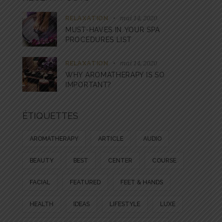
mai 14, 2020
RELAXATION
MUST-HAVES IN YOUR SPA
PROCEDURES LIST
mai 14, 2020
RELAXATION
WHY AROMATHERAPY IS SO
IMPORTANT?
ÉTIQUETTES
AROMATHERAPY
ARTICLE
AUDIO
BEAUTY
BEST
CENTER
COURSE
FACIAL
FEATURED
FEET & HANDS
HEALTH
IDEAS
LIFESTYLE
LUXE