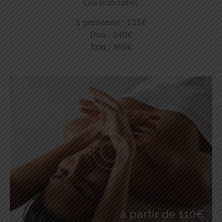
Les populaires
1 personne : 125€
Duo : 240€
Trio : 360€
à partir de 110€