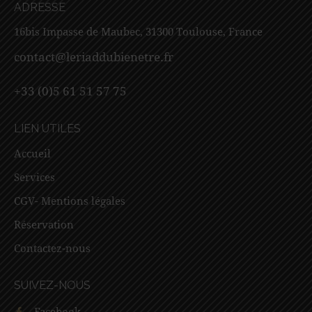
ADRESSE
16bis Impasse de Maubec, 31300 Toulouse, France
contact@leriaddubienetre.fr
+33 (0)5 61 51 57 75
LIEN UTILES
Accueil
Services
CGV- Mentions légales
Réservation
Contactez-nous
SUIVEZ-NOUS
Facebook