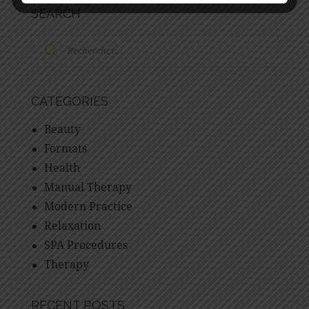
SEARCH
CATÉGORIES
Beauty
Formats
Health
Manual Therapy
Modern Practice
Relaxation
SPA Procedures
Therapy
RECENT POSTS